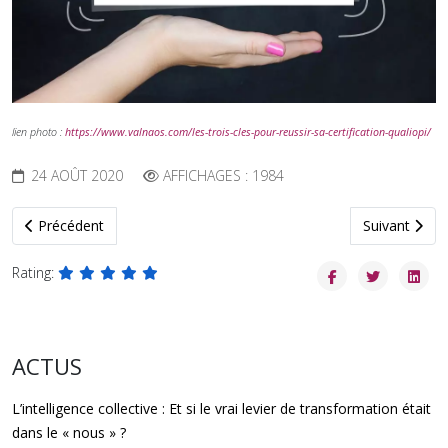
lien photo :
https://www.valnaos.com/les-trois-cles-pour-reussir-sa-certification-qualiopi/
24 AOÛT 2020
AFFICHAGES : 1984
Article précédent : Nouvelle offre de formation !
Article suiva
Précédent
Suivant
Rating:
ACTUS
L’intelligence collective : Et si le vrai levier de transformation était
dans le « nous » ?