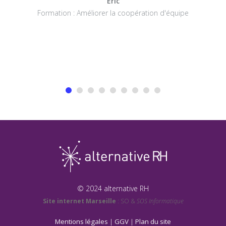
Eric
Formation : Améliorer la coopération d'équipe
© 2024 alternative RH
Site internet Marseille
: SO &
SOS Informatique
Mentions légales
|
GGV
|
Plan du site