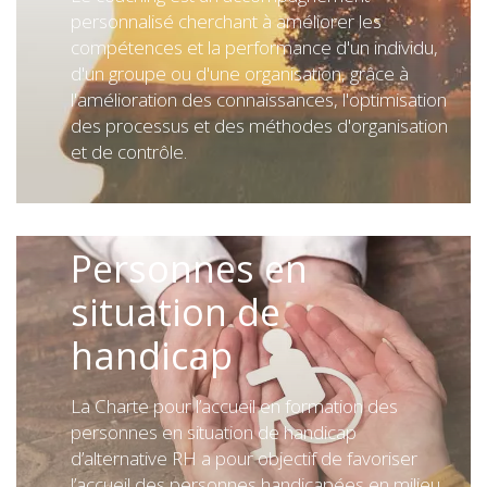
personnalisé cherchant à améliorer les
compétences et la performance d'un individu,
d'un groupe ou d'une organisation, grâce à
l'amélioration des connaissances, l'optimisation
des processus et des méthodes d'organisation
et de contrôle.
Personnes en
situation de
handicap
La Charte pour l’accueil en formation des
personnes en situation de handicap
d’alternative RH a pour objectif de favoriser
l’accueil des personnes handicapées en milieu