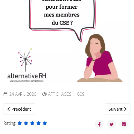
24 AVRIL 2020
AFFICHAGES : 1809
Article précédent : Formations communes au dialogue social
Article suiva
Précédent
Suivant
Rating: