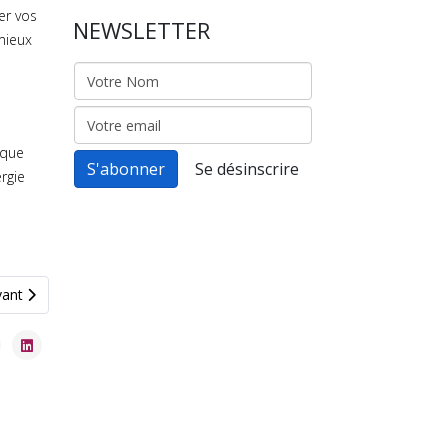
er vos
NEWSLETTER
 mieux
sque
rgie
cle suivant : Le langage corporel
vant