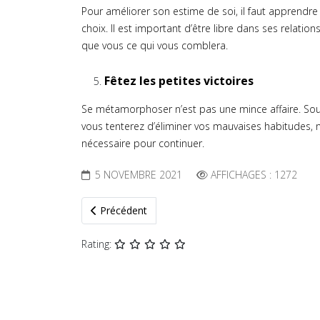
Pour améliorer son estime de soi, il faut apprendre
choix. Il est important d’être libre dans ses relatio
que vous ce qui vous comblera.
Fêtez les petites victoires
Se métamorphoser n’est pas une mince affaire. Souve
vous tenterez d’éliminer vos mauvaises habitudes, n’
nécessaire pour continuer.
5 NOVEMBRE 2021
AFFICHAGES : 1272
Article précédent : Qu'est-ce que la communicatio
Précédent
Rating: